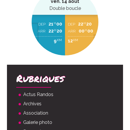
ven. 14 août
Double boucle
21
00
22
20
H
H
DEP
DEP
22
20
00
00
H
H
ARR
ARR
9
12
KM
KM
Rubriques
Actus Randos
Archives
Association
Galerie photo