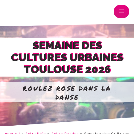
SEMAINE DES
CULTURES URBAINES
TOULOUSE 2026
roulez rose dans la
danse
Accueil
»
Actualités
»
Actus Randos
»
Semaine des Cultures