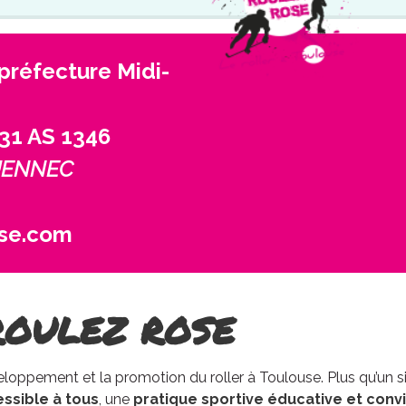
(préfecture Midi-
 31 AS 1346
GUENNEC
ose.com
ven. 21 août
ven. 28 
ROULEZ ROSE
Grande boucle
Double bo
21
00
H
DEP
D
loppement et la promotion du roller à Toulouse. Plus qu’un 
22
20
H
ARR
A
essible à tous
, une
pratique sportive éducative et convi