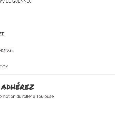
érémy LE GUENNEC
UZE
se MONGE
ESTOY
 ADHÉREZ
romotion du roller à Toulouse.