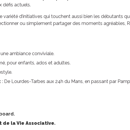
 défis actuels.
9
1
KM
 variété d’initiatives qui touchent aussi bien les débutants qu
fectionner ou simplement partager des moments agréables, 
 une ambiance conviviale.
é, pour enfants, ados et adultes.
style.
x
: De Lourdes-Tarbes aux 24h du Mans, en passant par Pamp
eboard.
 de la Vie Associative.