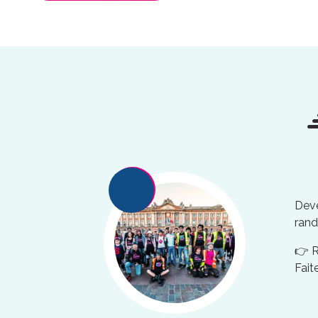
Deve
rand
👉 
Fait