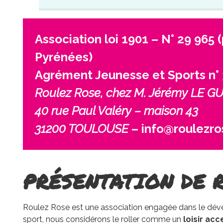
Association loi 1901 – N° 29 965 
Pyrénées)
Agrément Jeunesse et Sports n°
Roulez Rose, chez M. Jérémy LE 
40 rue Paul Valéry – maison 43
31200 TOULOUSE
–
info@roulezr
PRÉSENTATION DE 
Roulez Rose est une association engagée dans le déve
sport, nous considérons le roller comme un
loisir acc