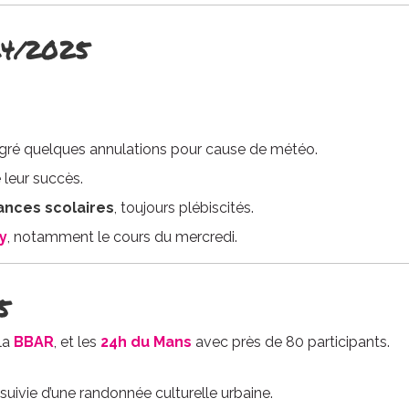
4/2025
lgré quelques annulations pour cause de météo.
 leur succès.
nces scolaires
, toujours plébiscités.
y
, notamment le cours du mercredi.
5
la
BBAR
, et les
24h du Mans
avec près de 80 participants.
ivie d’une randonnée culturelle urbaine.