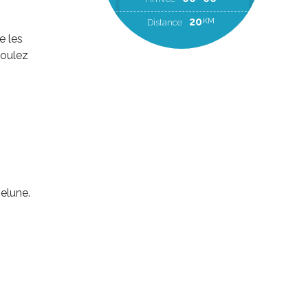
2
KM
20
KM
Distance
e les
Roulez
elune.