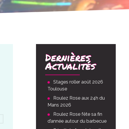
Dernières
Actualités
Stages roller août 2026
Toulouse
Roulez Rose aux 24h du
Mans 2026
Roulez Rose fête sa fin
d’année autour du barbecue