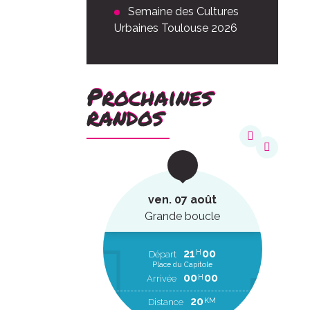
Semaine des Cultures
Urbaines Toulouse 2026
Prochaines
randos
août
ven. 07 août
ucle
Grande boucle
22
20
21
00
H
H
EP
Départ
Place du Capitole
00
00
H
RR
00
00
H
Arrivée
2
KM
20
KM
Distance