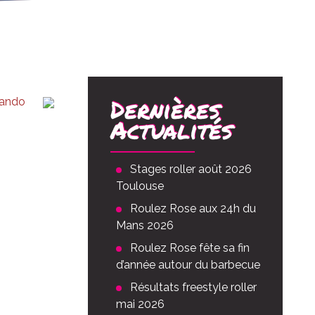
Dernières
rando
Actualités
Stages roller août 2026
Toulouse
Roulez Rose aux 24h du
Mans 2026
Roulez Rose fête sa fin
d’année autour du barbecue
Résultats freestyle roller
mai 2026