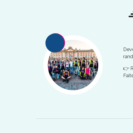
Deve
rand
👉 
Fait