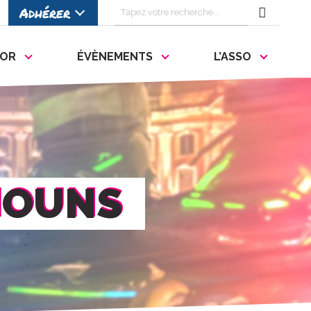
Rechercher
Adhérer
RECHE
des
mots-
FOR
ÉVÈNEMENTS
L’ASSO
clés
:
HOUNS