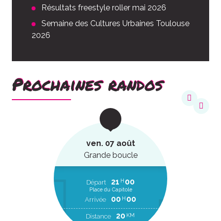
Résultats freestyle roller mai 2026
Semaine des Cultures Urbaines Toulouse
2026
Prochaines randos
ven. 07 août
Grande boucle
21
00
H
Départ
Place du Capitole
00
00
H
Arrivée
20
KM
Distance