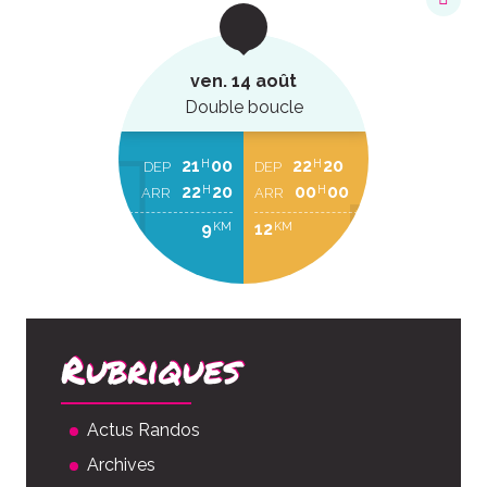
ven. 14 août
Double boucle
21
00
22
20
H
H
DEP
DEP
22
20
00
00
H
H
ARR
ARR
9
12
KM
KM
Rubriques
Actus Randos
Archives