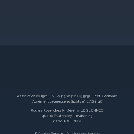
Association loi 1901 – N° W313004111 (29 965) – Pref. Occitanie
Agrément Jeunesse et Sports n°31 AS 1346
Roulez Rose, chez M. Jérémy LE GUENNEC
40 rue Paul Valéry – maison 43
31200 TOULOUSE
© Roulez Rose 2026 -
Mentions légales