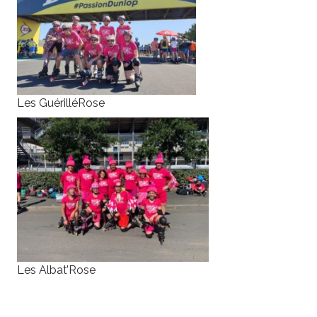
Les GuérilléRose
Les Albat’Rose