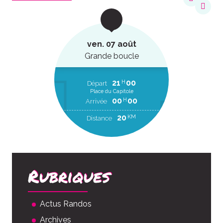
ven. 07 août
Grande boucle
21
00
H
Départ
Place du Capitole
00
00
H
Arrivée
20
KM
Distance
Rubriques
Actus Randos
Archives