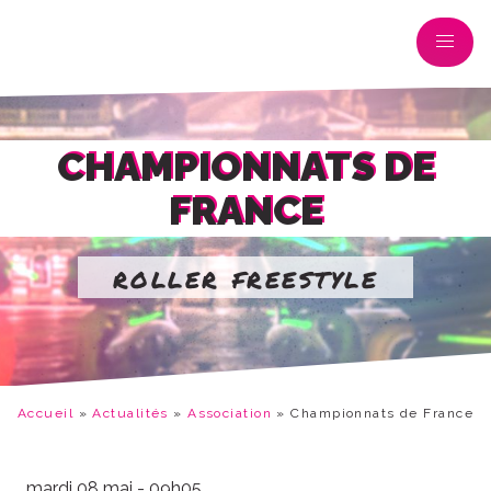
CHAMPIONNATS DE
FRANCE
roller freestyle
Accueil
»
Actualités
»
Association
»
Championnats de France
mardi 08 mai - 09h05