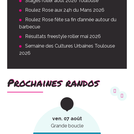
Stages roller août 2026 Toulouse
Roulez Rose aux 24h du Mans 2026
Roulez Rose fête sa fin d’année autour du
barbecue
Résultats freestyle roller mai 2026
Semaine des Cultures Urbaines Toulouse
2026
Prochaines randos
ven. 07 août
Grande boucle