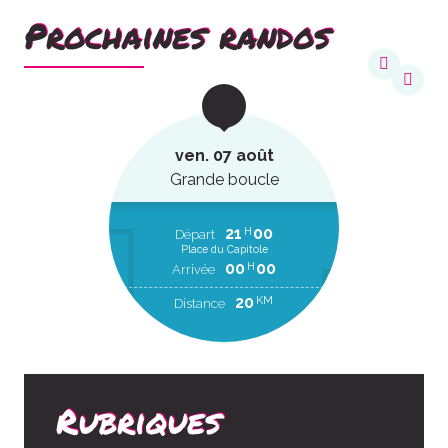
Prochaines randos
ven. 07 août
Grande boucle
21
00
H
Départ
Place du Capitole
00
00
H
Arrivée
20
KM
Distance
Rubriques