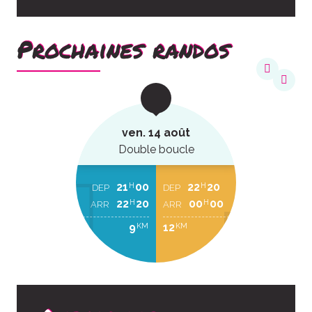
Prochaines randos
ven. 14 août
Double boucle
21
00
22
20
H
H
DEP
DEP
22
20
00
00
H
H
ARR
ARR
9
12
KM
KM