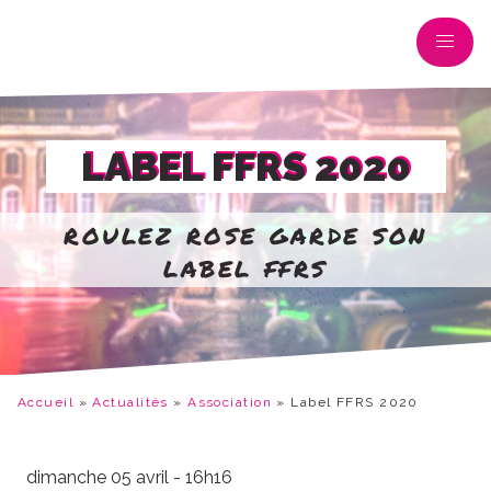
LABEL FFRS 2020
roulez rose garde son
label ffrs
Accueil
»
Actualités
»
Association
»
Label FFRS 2020
dimanche 05 avril - 16h16