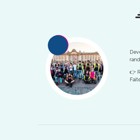
Deve
rand
👉 
Fait