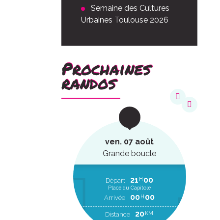
Semaine des Cultures
Urbaines Toulouse 2026
Prochaines
randos
août
ven. 07 août
ucle
Grande boucle
22
20
21
00
H
H
EP
Départ
Place du Capitole
00
00
H
RR
00
00
H
Arrivée
2
KM
20
KM
Distance