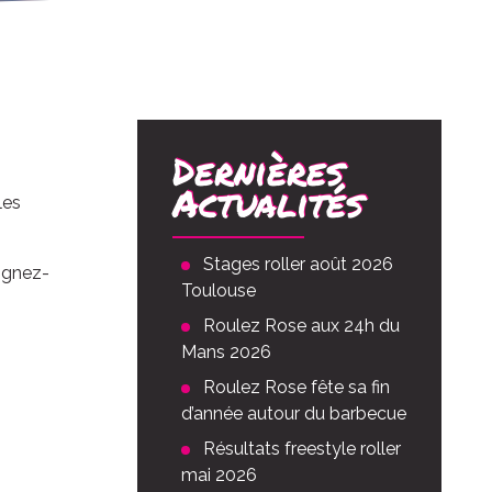
Dernières
Actualités
les
Stages roller août 2026
oignez-
Toulouse
Roulez Rose aux 24h du
Mans 2026
Roulez Rose fête sa fin
d’année autour du barbecue
Résultats freestyle roller
mai 2026