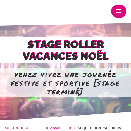
STAGE ROLLER
VACANCES NOËL
venez vivre une journée
festive et sportive [stage
terminé]
Accueil
»
Actualités
»
Association
»
Stage Roller Vacances