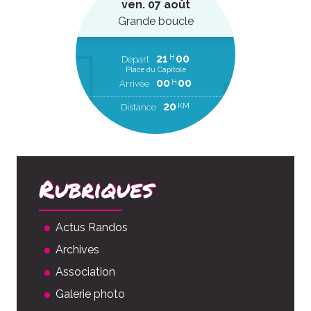
ven. 07 août
Grande boucle
21
00
H
Départ
Place du Capitole
00
00
H
Arrivée
20
KM
Distance
Rubriques
Actus Randos
Archives
Association
Galerie photo