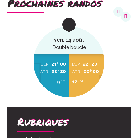
Prochaines randos
ven. 14 août
Double boucle
21
00
22
20
H
H
DEP
DEP
22
20
00
00
H
H
ARR
ARR
9
12
KM
KM
Rubriques