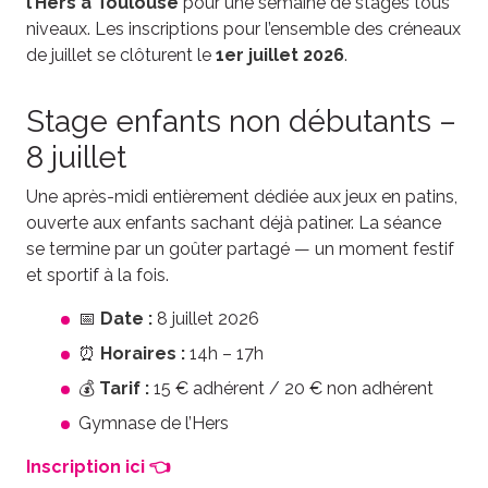
l’Hers à Toulouse
pour une semaine de stages tous
niveaux. Les inscriptions pour l’ensemble des créneaux
de juillet se clôturent le
1er juillet 2026
.
Stage enfants non débutants –
8 juillet
Une après-midi entièrement dédiée aux jeux en patins,
ouverte aux enfants sachant déjà patiner. La séance
se termine par un goûter partagé — un moment festif
et sportif à la fois.
📅
Date :
8 juillet 2026
⏰
Horaires :
14h – 17h
💰
Tarif :
15 € adhérent / 20 € non adhérent
Gymnase de l’Hers
Inscription ici 👈