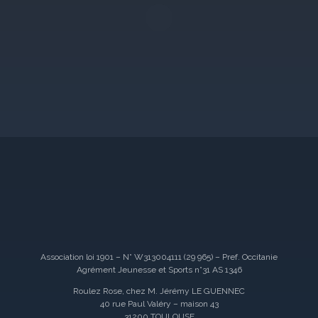
Association loi 1901 – N° W313004111 (29 965) – Pref. Occitanie
Agrément Jeunesse et Sports n°31 AS 1346
Roulez Rose, chez M. Jérémy LE GUENNEC
40 rue Paul Valéry – maison 43
31200 TOULOUSE