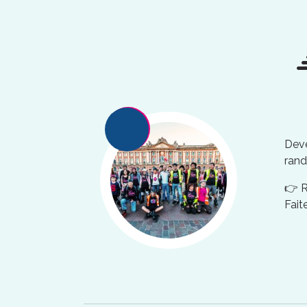
Deve
rand
👉 
Fait