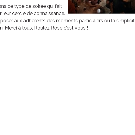
s ce type de soirée qui fait
r leur cercle de connaissance.
oser aux adhérents des moments particuliers où la simplicité
. Merci à tous, Roulez Rose c’est vous !
ven. 21 août
ven. 28 
Grande boucle
Double bo
21
00
H
DEP
D
22
20
H
ARR
A