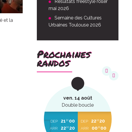
Résultats freestyle roller
mai 2026
Semaine des Cultures
 et la
Urbaines Toulouse 2026
Prochaines
randos
août
ven. 14 août
ucle
Double boucle
22
20
21
00
22
20
H
H
H
EP
DEP
DEP
00
00
22
20
00
00
H
H
H
RR
ARR
ARR