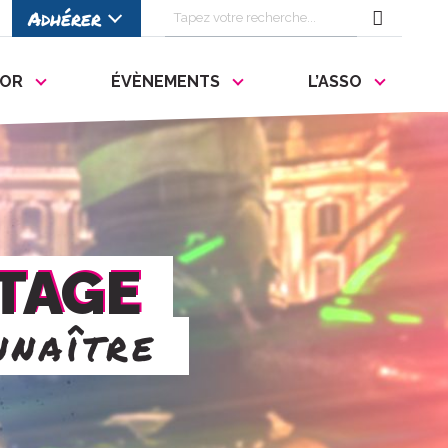
Rechercher
Adhérer
RECHE
des
mots-
FOR
ÉVÈNEMENTS
L’ASSO
clés
:
RTAGE
nnaître