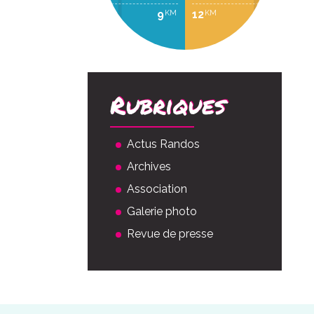
2
9
12
KM
KM
KM
Rubriques
Actus Randos
Archives
Association
Galerie photo
Revue de presse