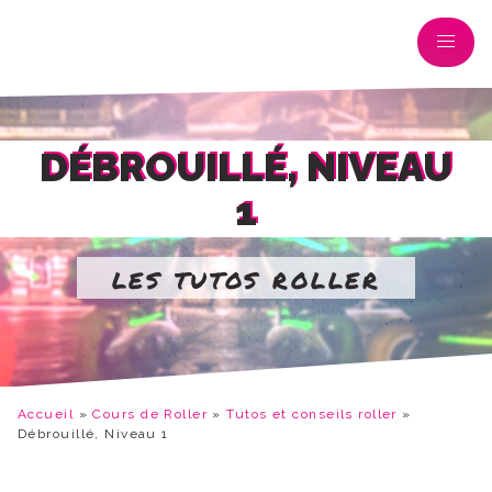
DÉBROUILLÉ, NIVEAU
1
les tutos roller
Accueil
»
Cours de Roller
»
Tutos et conseils roller
»
Débrouillé, Niveau 1