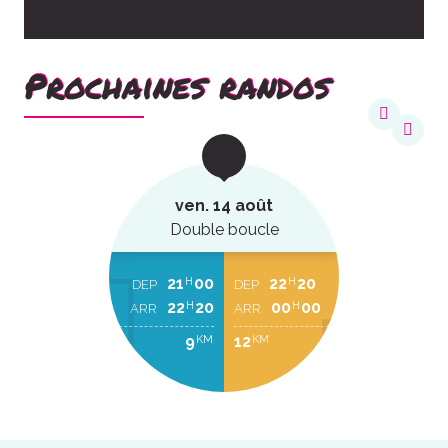
Prochaines randos
ven. 14 août
Double boucle
21
00
22
20
H
H
DEP
DEP
22
20
00
00
H
H
ARR
ARR
9
12
KM
KM