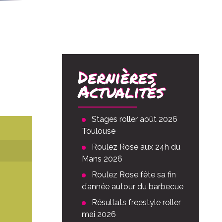
Dernières
Actualités
Stages roller août 2026
Toulouse
Roulez Rose aux 24h du
Mans 2026
Roulez Rose fête sa fin
d’année autour du barbecue
Résultats freestyle roller
mai 2026