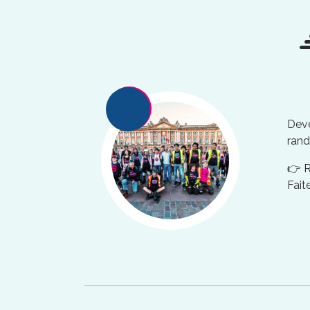
Deve
rand
👉 
Fait