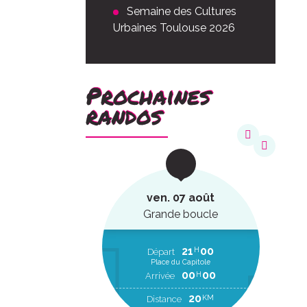
Semaine des Cultures
Urbaines Toulouse 2026
Prochaines
randos
août
ven. 07 août
ucle
Grande boucle
22
20
21
00
H
H
EP
Départ
Place du Capitole
00
00
H
RR
00
00
H
Arrivée
2
KM
20
KM
Distance