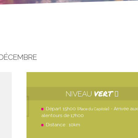
 DÉCEMBRE
VERT
NIVEAU
Départ 15h00 (
) - Arrivée aux
Place du Capitole
alentours de 17h00
Distance : 10km