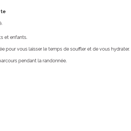
rte
é.
 et enfants.
e pour vous laisser le temps de souffler et de vous hydrater.
 parcours pendant la randonnée.
ven. 21 août
ven. 28 
Grande boucle
Double bo
21
00
H
DEP
D
22
20
H
ARR
A
9
1
KM