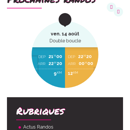
ven. 14 août
Double boucle
21
00
22
20
H
H
DEP
DEP
22
20
00
00
H
H
ARR
ARR
9
12
KM
KM
Rubriques
Actus Randos