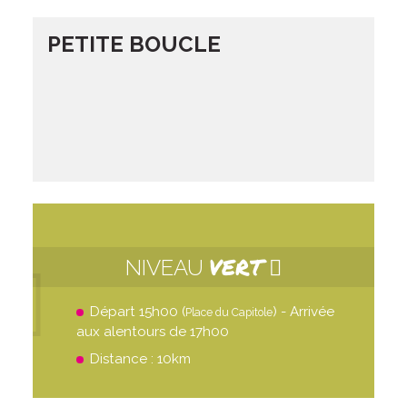
PETITE BOUCLE
VERT
NIVEAU
Départ 15h00 (
) - Arrivée
Place du Capitole
aux alentours de 17h00
Distance : 10km