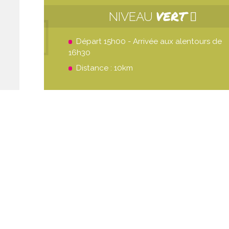
VERT
NIVEAU
Départ 15h00 - Arrivée aux alentours de
16h30
Distance : 10km
ven. 21 août
ven. 28 
Grande boucle
Double bo
21
00
H
DEP
D
22
20
H
ARR
A
9
1
KM