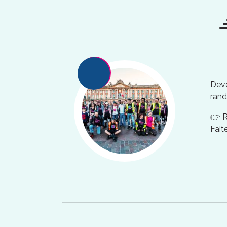
Deve
rand
👉 
Fait