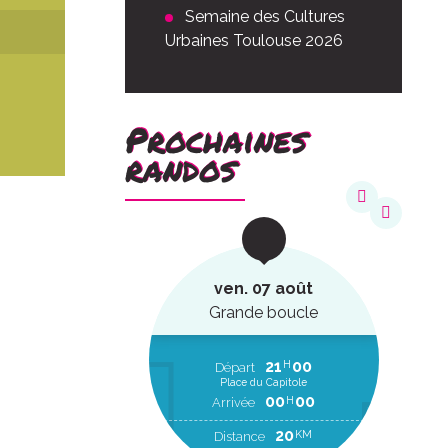
Semaine des Cultures
Urbaines Toulouse 2026
Prochaines
randos
août
ven. 07 août
ucle
Grande boucle
22
20
21
00
H
H
EP
Départ
Place du Capitole
00
00
H
RR
00
00
H
Arrivée
2
KM
20
KM
Distance