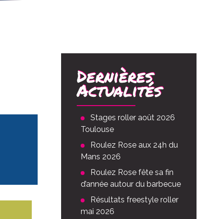
Dernières
Actualités
Stages roller août 2026
Toulouse
Roulez Rose aux 24h du
Mans 2026
Roulez Rose fête sa fin
d’année autour du barbecue
Résultats freestyle roller
mai 2026