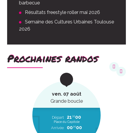
barbecue
Résultats freestyle roller mai 2026
Semaine des Cultures Urbaines Toulouse
2026
Prochaines randos
ven. 07 août
Grande boucle
21
00
H
Départ
Place du Capitole
00
00
H
Arrivée