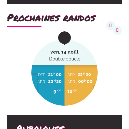
Prochaines randos
ven. 14 août
Double boucle
21
00
22
20
H
H
DEP
DEP
22
20
00
00
H
H
ARR
ARR
9
12
KM
KM
Rubriques