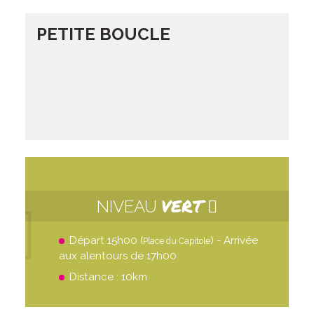
PETITE BOUCLE
VERT
NIVEAU
Départ 15h00 (
) - Arrivée
Place du Capitole
aux alentours de 17h00
Distance : 10km