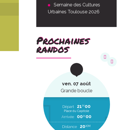
Semaine des Cultures
Urbaines Toulouse 2026
Prochaines
randos
août
ven. 07 août
ucle
Grande boucle
22
20
21
00
H
H
EP
Départ
Place du Capitole
00
00
H
RR
00
00
H
Arrivée
2
KM
20
KM
Distance