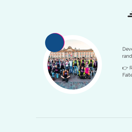
Deve
rand
👉 
Fait