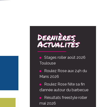
Dernières
Actualités
Stages roller août 2026
Toulouse
Roulez Rose aux 24h du
Mans 2026
Roulez Rose fête sa fin
d’année autour du barbecue
Résultats freestyle roller
mai 2026