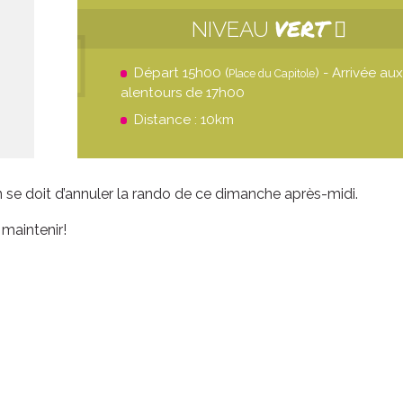
VERT
NIVEAU
Départ 15h00 (
) - Arrivée aux
Place du Capitole
alentours de 17h00
Distance : 10km
se doit d’annuler la rando de ce dimanche après-midi.
 maintenir!
ven. 21 août
ven. 28 
Grande boucle
Double bo
21
00
H
DEP
D
22
20
H
ARR
A
9
1
KM