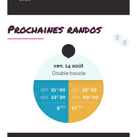
Prochaines randos
ven. 14 août
Double boucle
21
00
22
20
H
H
DEP
DEP
22
20
00
00
H
H
ARR
ARR
9
12
KM
KM