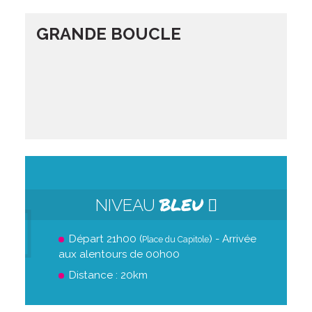
GRANDE BOUCLE
BLEU
NIVEAU
Départ 21h00 (
) - Arrivée
Place du Capitole
aux alentours de 00h00
Distance : 20km