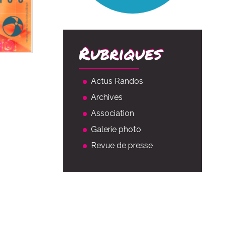
Rubriques
Actus Randos
Archives
Association
Galerie photo
Revue de presse