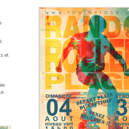
e
é.
s et
ven. 21 août
ven. 28 
née
Grande boucle
Double bo
us
21
00
H
DEP
D
22
20
H
ARR
A
9
1
KM