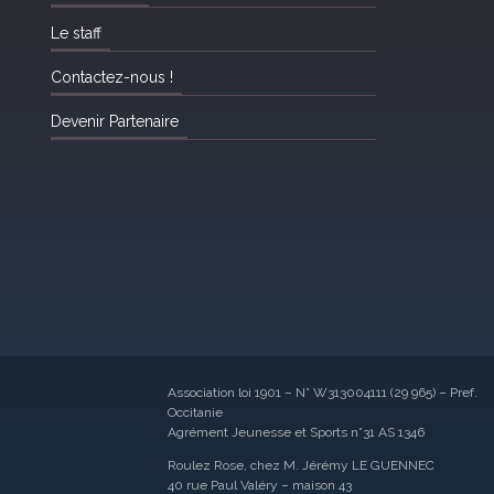
Le staff
Contactez-nous !
Devenir Partenaire
Association loi 1901 – N° W313004111 (29 965) – Pref.
Occitanie
Agrément Jeunesse et Sports n°31 AS 1346
Roulez Rose, chez M. Jérémy LE GUENNEC
40 rue Paul Valéry – maison 43