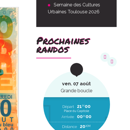
Semaine des Cultures
Urbaines Toulouse 2026
Prochaines
randos
août
ven. 07 août
ucle
Grande boucle
22
20
21
00
H
H
EP
Départ
Place du Capitole
00
00
H
RR
00
00
H
Arrivée
2
KM
20
KM
Distance