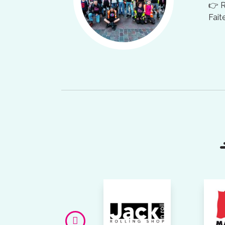
👉 
Fait