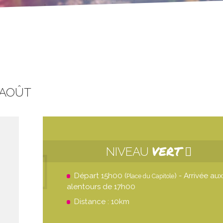
 AOÛT
VERT
NIVEAU
Départ 15h00 (
) - Arrivée aux
Place du Capitole
alentours de 17h00
Distance : 10km