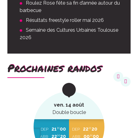
Roulez Rose fête sa fin d’année autour du
barbecue
Résultats freestyle roller mai 2026
Semaine des Cultures Urbaines Toulouse
2026
Prochaines randos
ven. 14 août
Double boucle
21
00
22
20
H
H
DEP
DEP
22
20
00
00
H
H
ARR
ARR