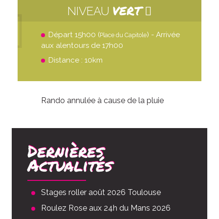
VERT
NIVEAU
Départ 15h00 (
) - Arrivée
Place du Capitole
aux alentours de 17h00
Distance : 10km
Rando annulée à cause de la pluie
Dernières
Actualités
Stages roller août 2026 Toulouse
Roulez Rose aux 24h du Mans 2026