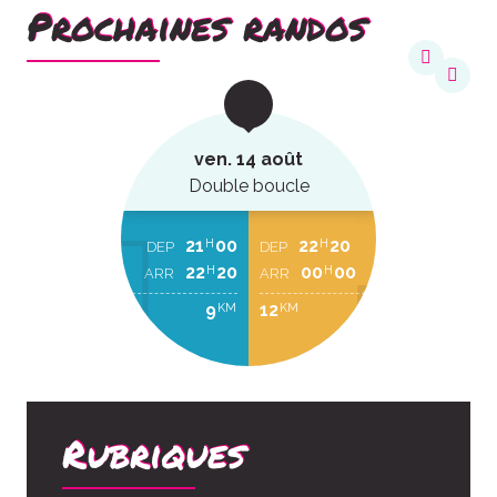
Prochaines randos
ven. 14 août
Double boucle
21
00
22
20
H
H
DEP
DEP
22
20
00
00
H
H
ARR
ARR
9
12
KM
KM
Rubriques