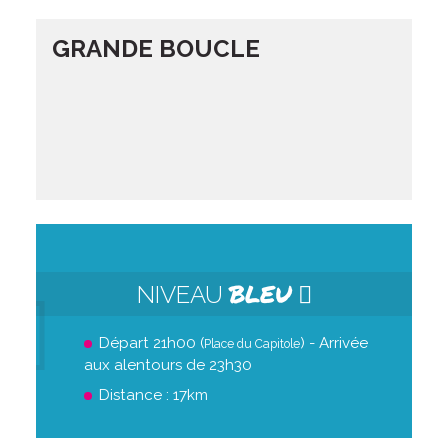
GRANDE BOUCLE
BLEU
NIVEAU
Départ 21h00 (
) - Arrivée
Place du Capitole
aux alentours de 23h30
Distance : 17km