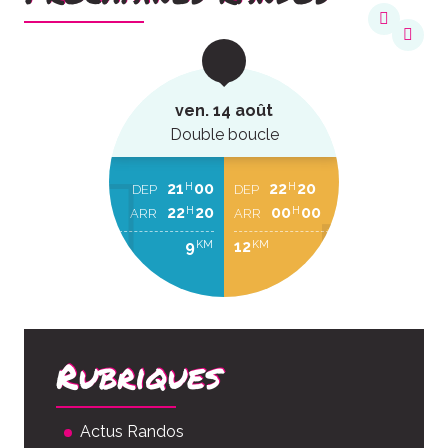
ven. 14 août
Double boucle
21
00
22
20
H
H
DEP
DEP
22
20
00
00
H
H
ARR
ARR
9
12
KM
KM
Rubriques
Actus Randos