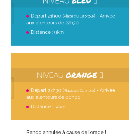
BLEU
NIVEAU
Départ 21h00 (
) - Arrivée
Place du Capitole
aux alentours de 22h30
Distance : 9km
ORANGE
NIVEAU
Départ 22h30 (
) - Arrivée
Place du Capitole
aux alentours de 00h00
Distance : 14km
Rando annulée à cause de l’orage !