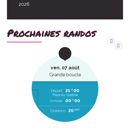
2026
Prochaines randos
ven. 07 août
Grande boucle
21
00
H
Départ
Place du Capitole
00
00
H
Arrivée
20
KM
Distance