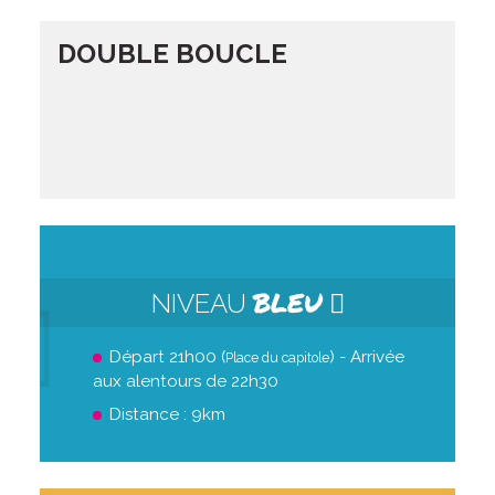
DOUBLE BOUCLE
BLEU
NIVEAU
Départ 21h00 (
) - Arrivée
Place du capitole
aux alentours de 22h30
Distance : 9km