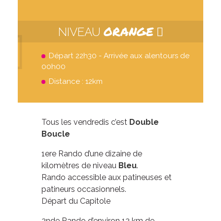
ORANGE
NIVEAU
Départ 22h30 - Arrivée aux alentours de
00h00
Distance : 12km
Tous les vendredis c’est
Double
Boucle
1ere Rando d’une dizaine de
kilomètres de niveau
Bleu
.
Rando accessible aux patineuses et
patineurs occasionnels.
Départ du Capitole
2nde Rando d’environ 12 km de