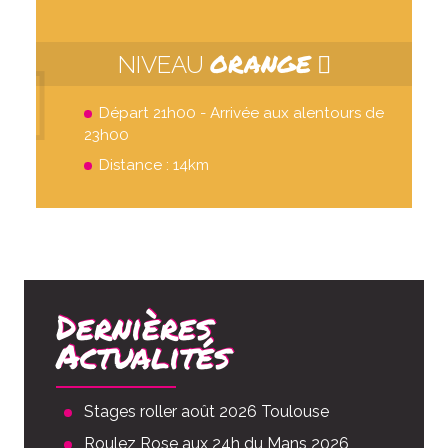
ORANGE
NIVEAU
Départ 21h00 - Arrivée aux alentours de
23h00
Distance : 14km
Dernières
Actualités
Stages roller août 2026 Toulouse
Roulez Rose aux 24h du Mans 2026