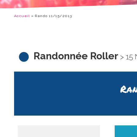
Accueil
»
Rando 11/15/2013
Randonnée Roller
> 15
Ran