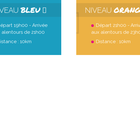
BLEU
ORAN
IVEAU
NIVEAU
épart 19h00 - Arrivée
Départ 21h00 - Arri
 alentours de 21h00
aux alentours de 23h
istance : 10km
Distance : 10km
ven. 21 août
ven. 28 
Grande boucle
Double bo
21
00
H
DEP
D
22
20
H
ARR
A
9
1
KM