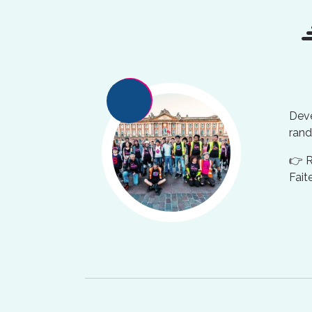
Deve
rand
👉 
Fait