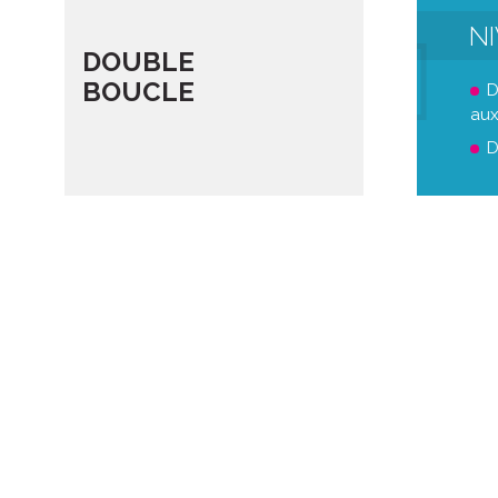
N
DOUBLE
BOUCLE
D
aux
D