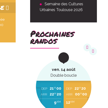
Semaine des Cultures
GE
Urbaines Toulouse 2026
vée
00
Prochaines
randos
août
ven. 14 août
ucle
Double boucle
22
20
21
00
22
20
H
H
H
EP
DEP
DEP
00
00
22
20
00
00
H
H
H
RR
ARR
ARR
2
9
12
KM
KM
KM