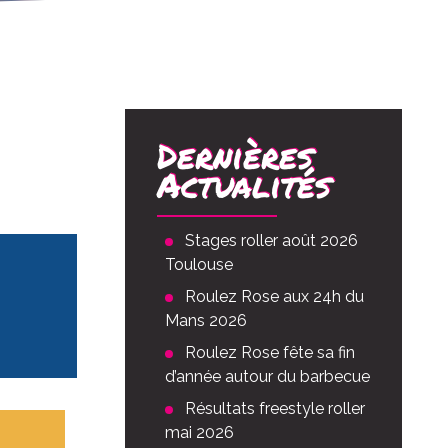
Dernières
Actualités
Stages roller août 2026
Toulouse
Roulez Rose aux 24h du
Mans 2026
Roulez Rose fête sa fin
d’année autour du barbecue
Résultats freestyle roller
mai 2026