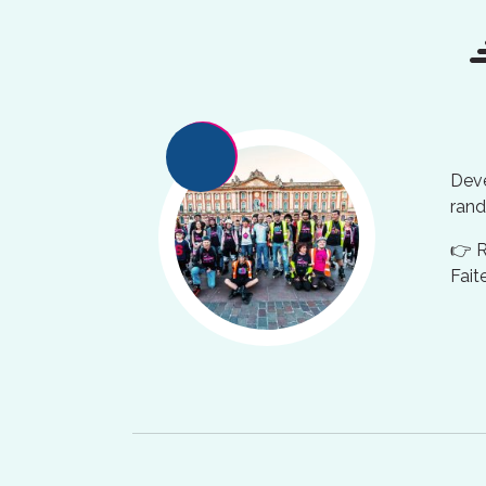
Deve
rand
👉 
Fait