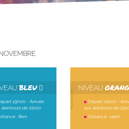
 NOVEMBRE
BLEU
ORAN
IVEAU
NIVEAU
épart 19h00 - Arrivée
Départ 21h00 - Arri
 alentours de 21h00
aux alentours de 23h
istance : 8km
Distance : 14km