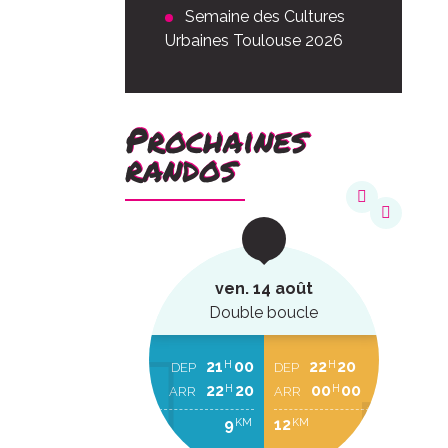
Semaine des Cultures
Urbaines Toulouse 2026
Prochaines
randos
août
ven. 14 août
ucle
Double boucle
22
20
21
00
22
20
H
H
H
EP
DEP
DEP
00
00
22
20
00
00
H
H
H
RR
ARR
ARR
2
9
12
KM
KM
KM