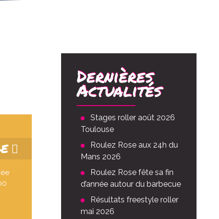
Dernières
Actualités
Stages roller août 2026
Toulouse
GE
Roulez Rose aux 24h du
Mans 2026
Roulez Rose fête sa fin
vée
00
d’année autour du barbecue
Résultats freestyle roller
mai 2026