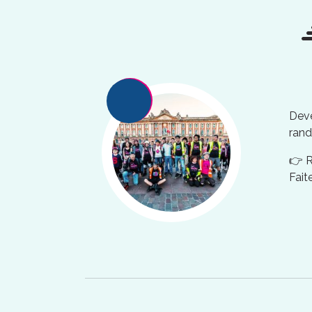
Deve
rand
👉 
Fait