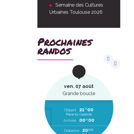
Semaine des Cultures
Urbaines Toulouse 2026
Prochaines
randos
août
ven. 07 août
ucle
Grande boucle
22
20
21
00
H
H
EP
Départ
Place du Capitole
00
00
H
RR
00
00
H
Arrivée
2
KM
20
KM
Distance