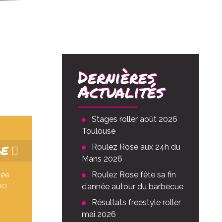
Dernières
Actualités
Stages roller août 2026
Toulouse
GE
Roulez Rose aux 24h du
Mans 2026
Roulez Rose fête sa fin
vée
00
d’année autour du barbecue
Résultats freestyle roller
mai 2026