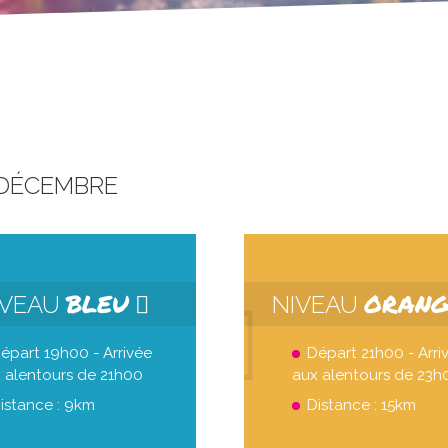
 DÉCEMBRE
BLEU
ORAN
IVEAU
NIVEAU
épart 19h00 - Arrivée
Départ 21h00 - Arri
 alentours de 21h00
aux alentours de 23h
istance : 9km
Distance : 15km