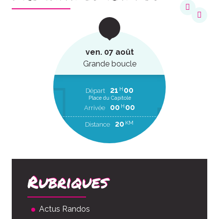
ven. 07 août
Grande boucle
21
00
H
Départ
Place du Capitole
00
00
H
Arrivée
20
KM
Distance
Rubriques
Actus Randos