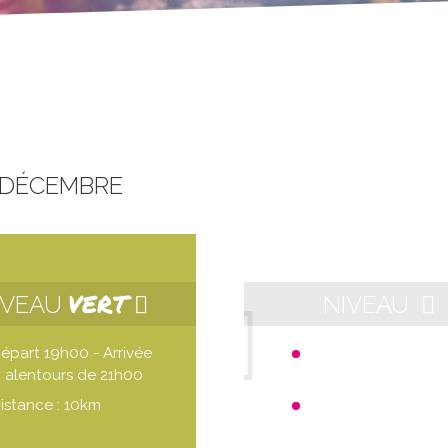
 DÉCEMBRE
VERT
IVEAU
NIVEAU
épart 19h00 - Arrivée
Départ 21h00 - Arri
 alentours de 21h00
aux alentours de 23h
istance : 10km
Distance : 10km