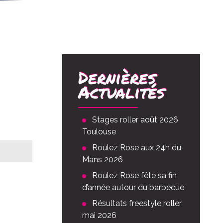
Dernières
Actualités
Stages roller août 2026
Toulouse
Roulez Rose aux 24h du
Mans 2026
Roulez Rose fête sa fin
vée
00
d’année autour du barbecue
Résultats freestyle roller
mai 2026