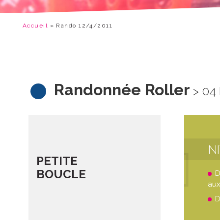
Accueil
»
Rando 12/4/2011
Randonnée Roller
> 04
N
PETITE
BOUCLE
D
aux
D