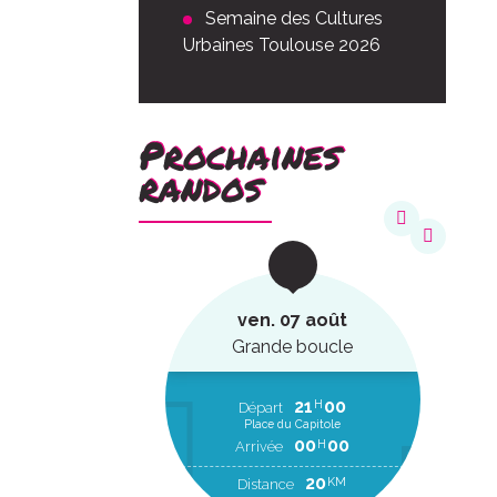
Semaine des Cultures
Urbaines Toulouse 2026
Prochaines
randos
août
ven. 07 août
ucle
Grande boucle
22
20
21
00
H
H
EP
Départ
Place du Capitole
00
00
H
RR
00
00
H
Arrivée
2
KM
20
KM
Distance