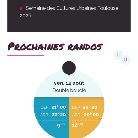
Semaine des Cultures Urbaines Toulouse
2026
Prochaines randos
ven. 14 août
Double boucle
21
00
22
20
H
H
DEP
DEP
22
20
00
00
H
H
ARR
ARR
9
12
KM
KM