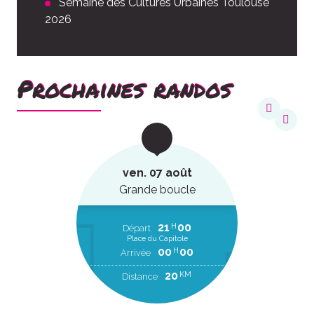
Semaine des Cultures Urbaines Toulouse
2026
Prochaines randos
ven. 07 août
Grande boucle
21
00
H
Départ
Place du Capitole
00
00
H
Arrivée
20
KM
Distance