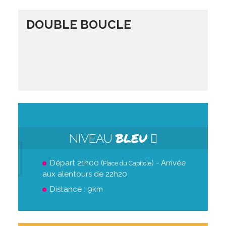
DOUBLE BOUCLE
BLEU
NIVEAU
Départ 21h00 (
) - Arrivée
Place du Capitole
aux alentours de 22h20
Distance : 9km