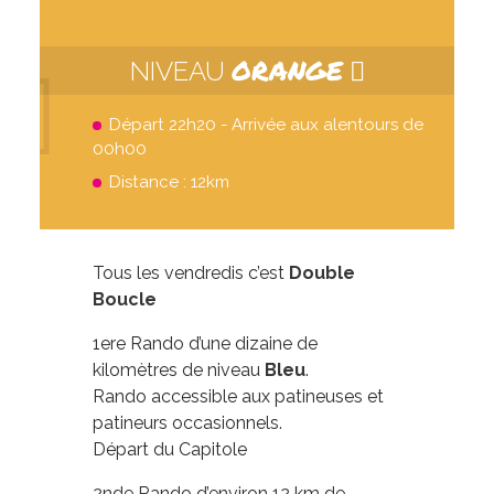
ORANGE
NIVEAU
Départ 22h20 - Arrivée aux alentours de
00h00
Distance : 12km
Tous les vendredis c’est
Double
Boucle
1ere Rando d’une dizaine de
kilomètres de niveau
Bleu
.
Rando accessible aux patineuses et
patineurs occasionnels.
Départ du Capitole
2nde Rando d’environ 12 km de