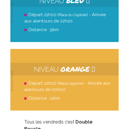
BLEU
NIVEAU
Départ 21h00 (
) - Arrivée
Place du Capitole
aux alentours de 22h20
Distance : 9km
ORANGE
NIVEAU
Départ 22h20 (
) - Arrivée aux
Place Laganne
alentours de 00h00
Distance : 12km
Tous les vendredis c’est
Double
Boucle