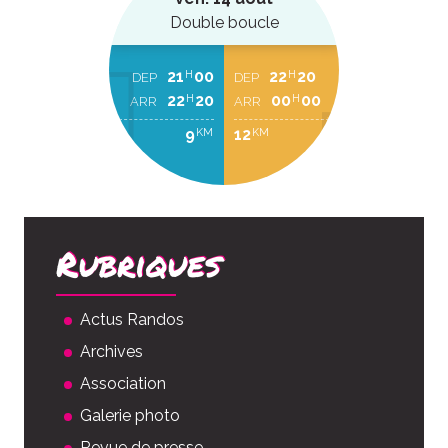
Double boucle
21
00
22
20
H
H
DEP
DEP
22
20
00
00
H
H
ARR
ARR
9
12
KM
KM
Rubriques
Actus Randos
Archives
Association
Galerie photo
Revue de presse