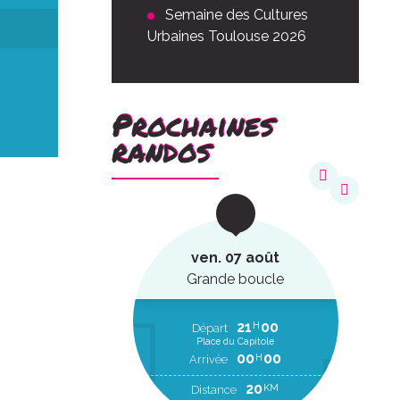
Semaine des Cultures
Urbaines Toulouse 2026
Prochaines
randos
août
ven. 07 août
ucle
Grande boucle
22
20
21
00
H
H
EP
Départ
Place du Capitole
00
00
H
RR
00
00
H
Arrivée
2
KM
20
KM
Distance