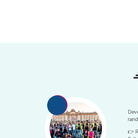
Deve
rand
👉 