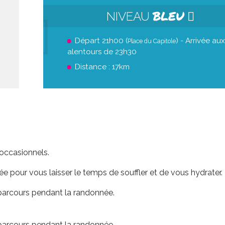
BLEU
NIVEAU
Départ 21h00 (
) - Arrivée aux
Place du Capitole
alentours de 23h30
Distance : 17km
ven. 21 août
ven. 28 
occasionnels.
Grande boucle
Double bo
e pour vous laisser le temps de souffler et de vous hydrater.
21
00
H
DEP
D
 parcours pendant la randonnée.
22
20
H
ARR
A
9
1
KM
 parcours pendant la randonnée.