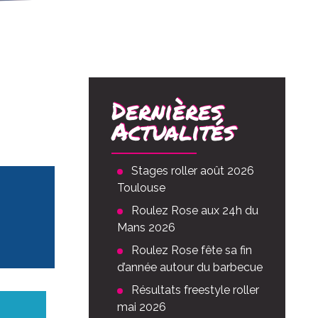
Dernières
Actualités
Stages roller août 2026
Toulouse
Roulez Rose aux 24h du
Mans 2026
Roulez Rose fête sa fin
d’année autour du barbecue
Résultats freestyle roller
mai 2026