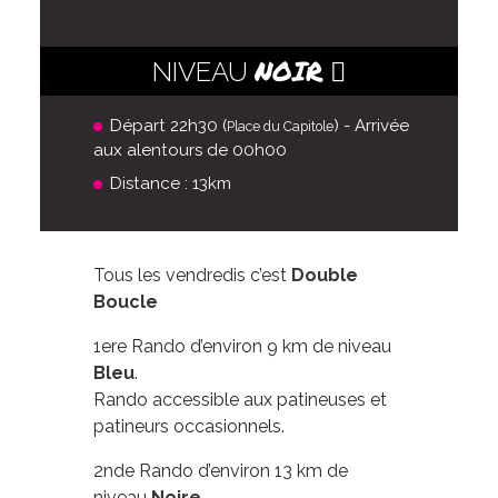
NOIR
NIVEAU
Départ 22h30 (
) - Arrivée
Place du Capitole
aux alentours de 00h00
Distance : 13km
Tous les vendredis c’est
Double
Boucle
1ere Rando d’environ 9 km de niveau
Bleu
.
Rando accessible aux patineuses et
patineurs occasionnels.
2nde Rando d’environ 13 km de
niveau
Noire
.