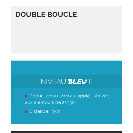
DOUBLE BOUCLE
BLEU
NIVEAU
Départ 21h00 (
) - Arrivée
Place du Capitole
aux alentours de 22h30
Distance : 9km