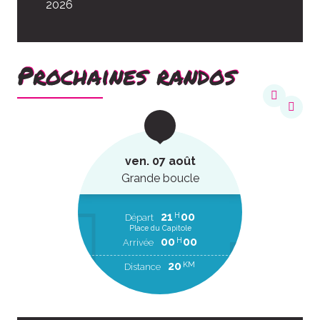
2026
Prochaines randos
ven. 07 août
Grande boucle
21
00
H
Départ
Place du Capitole
00
00
H
Arrivée
20
KM
Distance