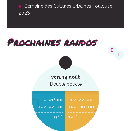
Semaine des Cultures Urbaines Toulouse
2026
Prochaines randos
ven. 14 août
Double boucle
21
00
22
20
H
H
DEP
DEP
22
20
00
00
H
H
ARR
ARR
9
12
KM
KM