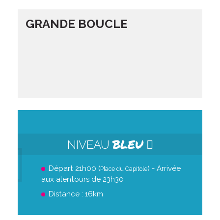
GRANDE BOUCLE
BLEU
NIVEAU
Départ 21h00 (
) - Arrivée
Place du Capitole
aux alentours de 23h30
Distance : 16km