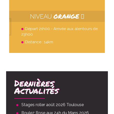
ORANGE
NIVEAU
Départ 21h00 - Arrivée aux alentours de
23h00
Distance : 14km
Dernières
Actualités
Stages roller août 2026 Toulouse
Roulez Rose aux 24h du Mans 2026