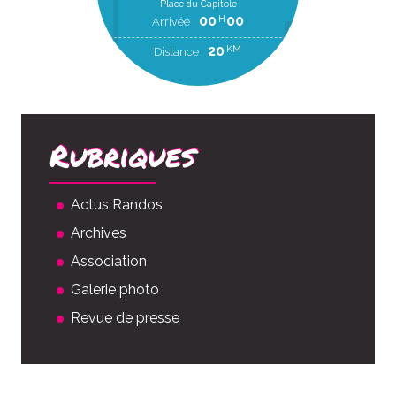
Place du Capitole
00
00
H
Arrivée
20
KM
Distance
Rubriques
Actus Randos
Archives
Association
Galerie photo
Revue de presse