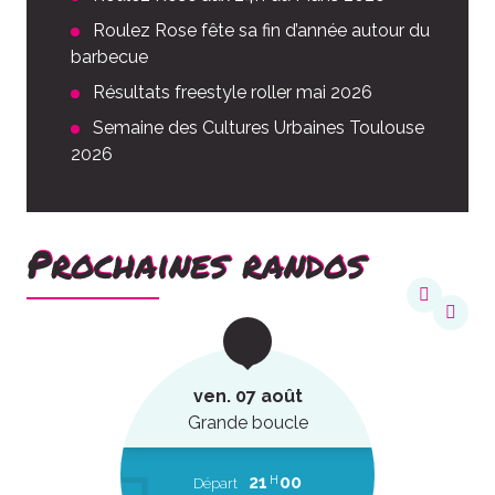
Roulez Rose fête sa fin d’année autour du
barbecue
Résultats freestyle roller mai 2026
Semaine des Cultures Urbaines Toulouse
2026
Prochaines randos
ven. 07 août
Grande boucle
21
00
H
Départ