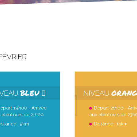
 FÉVRIER
BLEU
ORAN
IVEAU
NIVEAU
épart 19h00 - Arrivée
Départ 21h00 - Arri
 alentours de 21h00
aux alentours de 23h
istance : 9km
Distance : 14km