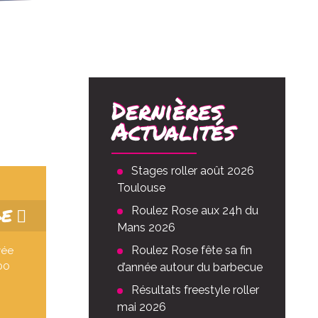
Dernières
Actualités
Stages roller août 2026
Toulouse
GE
Roulez Rose aux 24h du
Mans 2026
Roulez Rose fête sa fin
vée
00
d’année autour du barbecue
Résultats freestyle roller
mai 2026