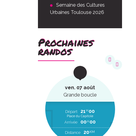
Semaine des Cultures
Urbaines Toulouse 2026
Prochaines
randos
août
ven. 07 août
ucle
Grande boucle
22
20
21
00
H
H
EP
Départ
Place du Capitole
00
00
H
RR
00
00
H
Arrivée
2
KM
20
KM
Distance