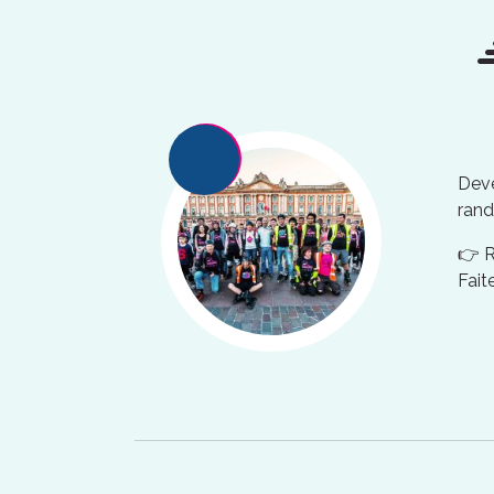
Deve
rand
👉 
Fait