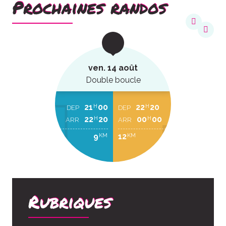
Prochaines randos
ven. 14 août
Double boucle
21
00
22
20
H
H
DEP
DEP
22
20
00
00
H
H
ARR
ARR
9
12
KM
KM
Rubriques