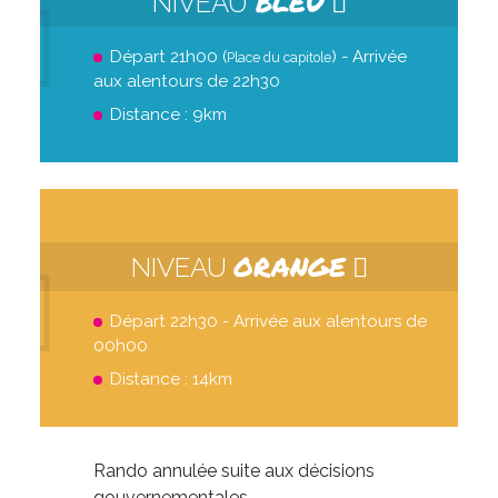
BLEU
NIVEAU
Départ 21h00 (
) - Arrivée
Place du capitole
aux alentours de 22h30
Distance : 9km
ORANGE
NIVEAU
Départ 22h30 - Arrivée aux alentours de
00h00
Distance : 14km
Rando annulée suite aux décisions
gouvernementales