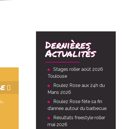
Dernières
Actualités
Stages roller août 2026
Toulouse
GE
Roulez Rose aux 24h du
Mans 2026
Roulez Rose fête sa fin
 du
d’année autour du barbecue
Résultats freestyle roller
mai 2026