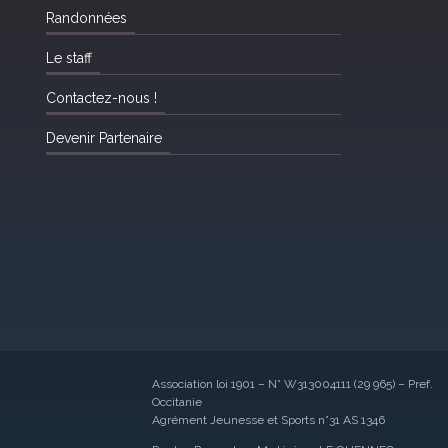
Randonnées
Le staff
Contactez-nous !
Devenir Partenaire
Association loi 1901 – N° W313004111 (29 965) – Pref.
Occitanie
Agrément Jeunesse et Sports n°31 AS 1346