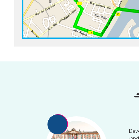
Deve
rand