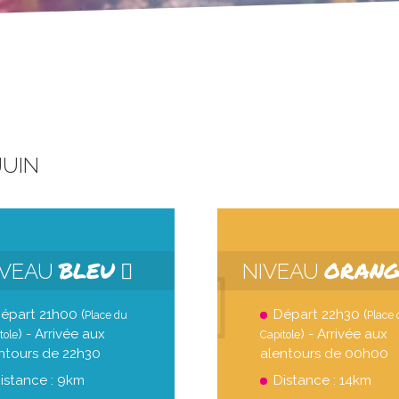
JUIN
BLEU
ORAN
IVEAU
NIVEAU
épart 21h00 (
Départ 22h30 (
Place du
Place
) - Arrivée aux
) - Arrivée aux
tole
Capitole
ntours de 22h30
alentours de 00h00
istance : 9km
Distance : 14km