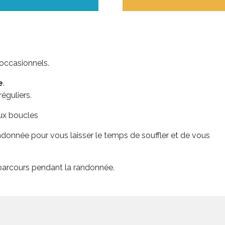
occasionnels.
e
.
éguliers.
eux boucles
ndonnée pour vous laisser le temps de souffler et de vous
ven. 21 août
ven. 28 
Grande boucle
Double bo
 parcours pendant la randonnée.
21
00
H
DEP
D
22
20
H
ARR
A
9
1
KM