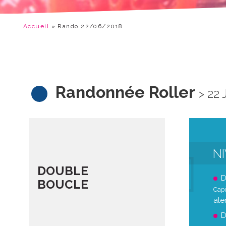
Accueil
»
Rando 22/06/2018
Randonnée Roller
> 22 
N
DOUBLE
D
BOUCLE
Capi
ale
D