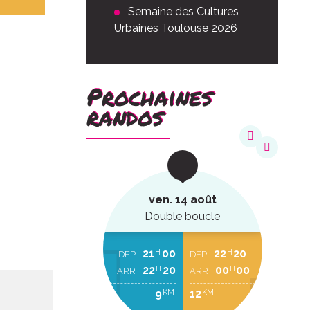
Semaine des Cultures
Urbaines Toulouse 2026
Prochaines
randos
août
ven. 14 août
ucle
Double boucle
22
20
21
00
22
20
H
H
H
EP
DEP
DEP
00
00
22
20
00
00
H
H
H
RR
ARR
ARR
2
9
12
KM
KM
KM