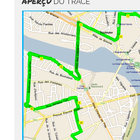
APERÇU
DU TRACÉ