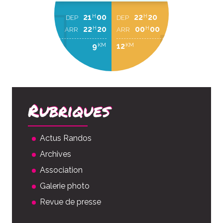
21
00
22
20
H
H
DEP
DEP
22
20
00
00
H
H
ARR
ARR
9
12
KM
KM
Rubriques
Actus Randos
Archives
Association
Galerie photo
Revue de presse