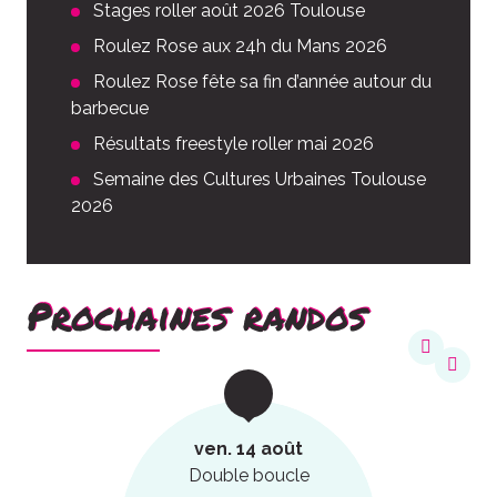
Stages roller août 2026 Toulouse
Roulez Rose aux 24h du Mans 2026
Roulez Rose fête sa fin d’année autour du
barbecue
Résultats freestyle roller mai 2026
Semaine des Cultures Urbaines Toulouse
2026
Prochaines randos
ven. 14 août
Double boucle