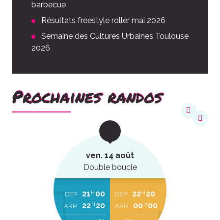
barbecue
Résultats freestyle roller mai 2026
Semaine des Cultures Urbaines Toulouse
2026
Prochaines randos
ven. 14 août
Double boucle
21
00
22
20
H
H
DEP
DEP
22
20
00
00
H
H
ARR
ARR