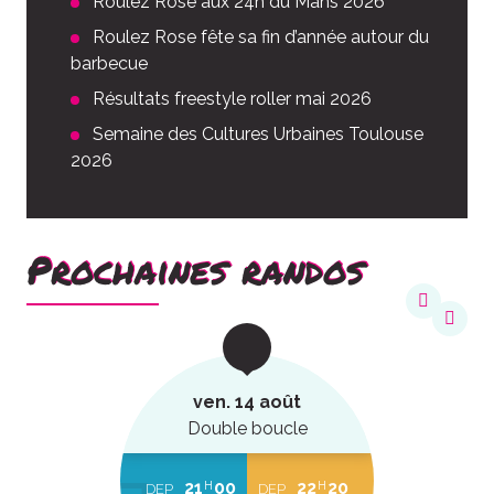
Roulez Rose aux 24h du Mans 2026
Roulez Rose fête sa fin d’année autour du
barbecue
Résultats freestyle roller mai 2026
Semaine des Cultures Urbaines Toulouse
2026
Prochaines randos
ven. 14 août
Double boucle
21
00
22
20
H
H
DEP
DEP