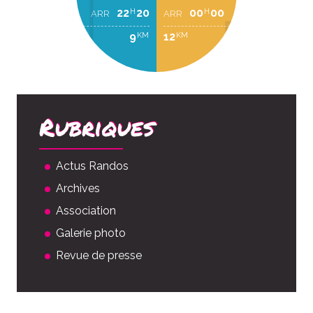
22
20
00
00
H
H
ARR
ARR
9
12
KM
KM
Rubriques
Actus Randos
Archives
Association
Galerie photo
Revue de presse