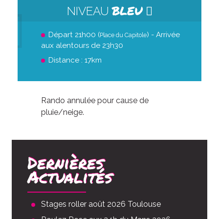
BLEU
NIVEAU
Départ 21h00 (
) - Arrivée
Place du Capitole
aux alentours de 23h30
Distance : 17km
Rando annulée pour cause de
pluie/neige.
Dernières
Actualités
Stages roller août 2026 Toulouse