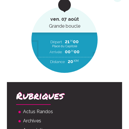
ven. 07 août
Grande boucle
21
00
H
Départ
Place du Capitole
00
00
H
Arrivée
20
KM
Distance
Rubriques
Actus Randos
Archives