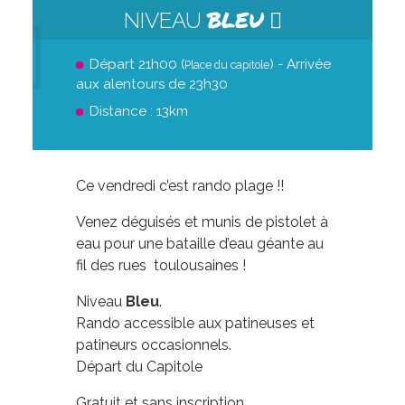
BLEU
NIVEAU
Départ 21h00 (
) - Arrivée
Place du capitole
aux alentours de 23h30
Distance : 13km
Ce vendredi c’est rando plage !!
Venez déguisés et munis de pistolet à
eau pour une bataille d’eau géante au
fil des rues toulousaines !
Niveau
Bleu
.
Rando accessible aux patineuses et
patineurs occasionnels.
Départ du Capitole
Gratuit et sans inscription