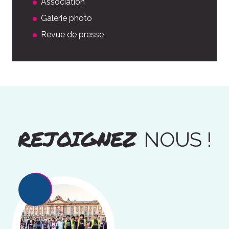
Association
Galerie photo
Revue de presse
REJOIGNEZ
NOUS !