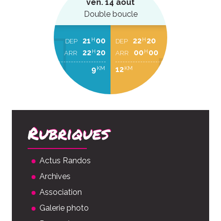
ven. 14 août
Double boucle
21
00
22
20
H
H
DEP
DEP
22
20
00
00
H
H
ARR
ARR
9
12
KM
KM
Rubriques
Actus Randos
Archives
Association
Galerie photo