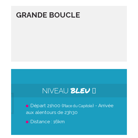
GRANDE BOUCLE
BLEU
NIVEAU
Départ 21h00 (
) - Arrivée
Place du Capitole
aux alentours de 23h30
Distance : 16km