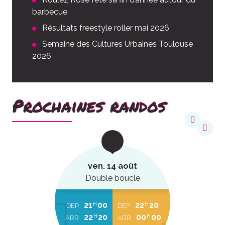
barbecue
Résultats freestyle roller mai 2026
Semaine des Cultures Urbaines Toulouse
2026
Prochaines randos
ven. 14 août
Double boucle
21
00
22
20
H
H
DEP
DEP
22
20
00
00
H
H
ARR
ARR