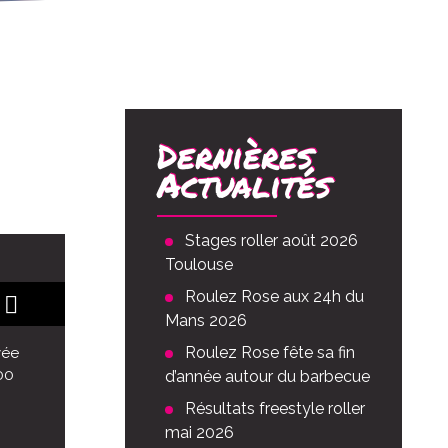
Dernières
Actualités
Stages roller août 2026
Toulouse
Roulez Rose aux 24h du
Mans 2026
Roulez Rose fête sa fin
vée
00
d’année autour du barbecue
Résultats freestyle roller
mai 2026