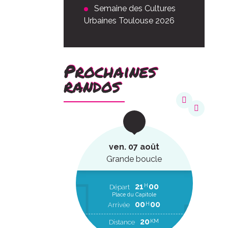
Semaine des Cultures
Urbaines Toulouse 2026
Prochaines
randos
août
ven. 07 août
ucle
Grande boucle
22
20
21
00
H
H
EP
Départ
Place du Capitole
00
00
H
RR
00
00
H
Arrivée
2
KM
20
KM
Distance