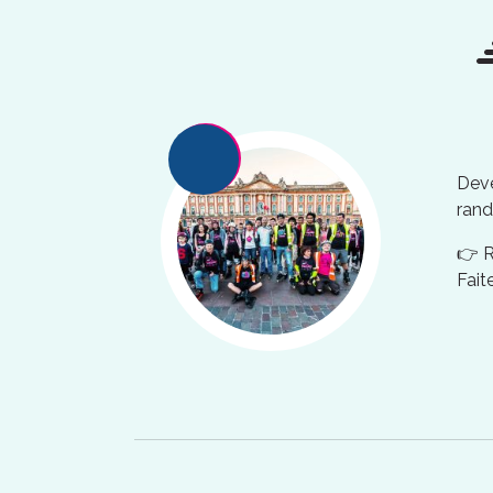
Deve
rand
👉 
Fait