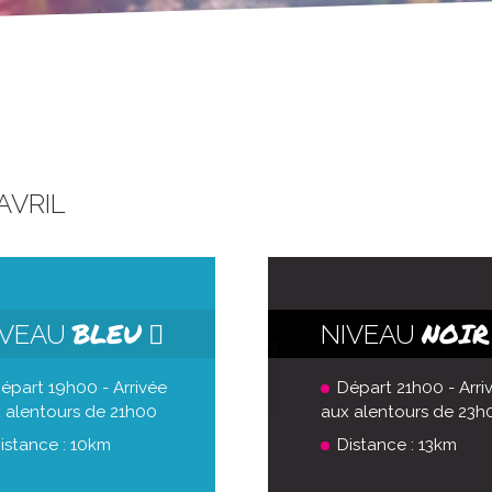
AVRIL
BLEU
NOIR
IVEAU
NIVEAU
épart 19h00 - Arrivée
Départ 21h00 - Arri
 alentours de 21h00
aux alentours de 23h
istance : 10km
Distance : 13km