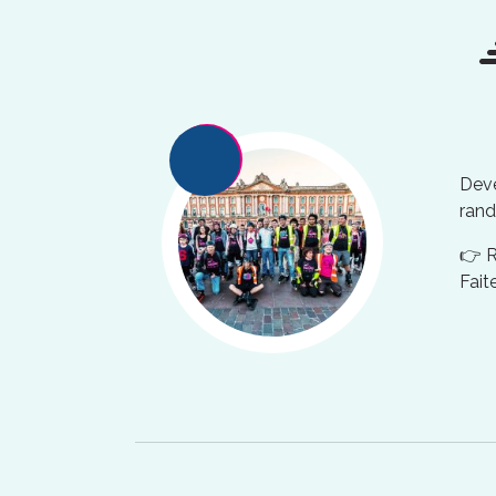
Deve
rand
👉 
Fait