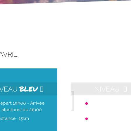
AVRIL
BLEU
IVEAU
NIVEAU
épart 19h00 - Arrivée
Départ 21h00 - Arri
 alentours de 21h00
aux alentours de 23h
istance : 15km
Distance : 10km