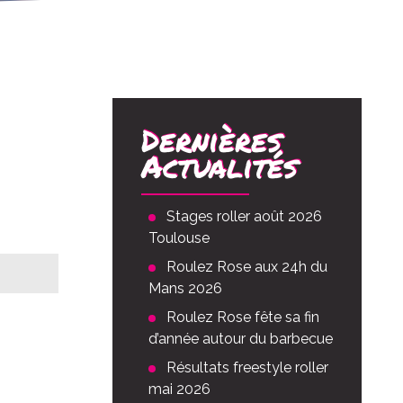
Dernières
Actualités
Stages roller août 2026
Toulouse
Roulez Rose aux 24h du
Mans 2026
Roulez Rose fête sa fin
vée
00
d’année autour du barbecue
Résultats freestyle roller
mai 2026