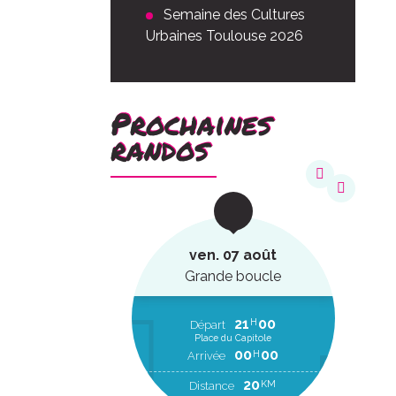
Semaine des Cultures
Urbaines Toulouse 2026
Prochaines
randos
août
ven. 07 août
ucle
Grande boucle
22
20
21
00
H
H
EP
Départ
Place du Capitole
00
00
H
RR
00
00
H
Arrivée
2
KM
20
KM
Distance